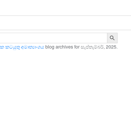
මුල් පිටුව
අප ගැන
සේවාවන්
වැඩසටහන්
පුවත්
Search Button
ක කටයුතු අමාත්‍යාංශය
blog archives for සැප්තැම්බර්, 2025.