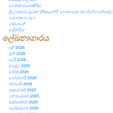
වෙනත් බාගතකිරීම්
ශ්‍රි ලංකාවේ ප්‍රධාන නිකායන්හි මහානායක ස්වාමින්වහන්සේල
සංචාරක බංගලා
සේවාවන්
හැඳින්වීම
ලේඛනාගාරය
ජූලි 2026
ජූනි 2026
මැයි 2026
අප්‍රේල් 2026
මාර්තු 2026
පෙබරවාරි 2026
ජනවාරි 2026
දෙසැම්බර් 2025
නොවැම්බර් 2025
ඔක්තෝබර් 2025
සැප්තැම්බර් 2025