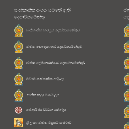
සංස්කෘතික අංශය යටතේ ඇති
ජා
දෙපාර්තමේන්තු
දෙ
සංස්කෘතික කටයුතු දෙපාර්තමේන්තුව
ජාතික කෞතුකාගාර දෙපාර්තමේන්තුව
ජාතික ලේඛනාරක්ෂණ දෙපාර්තමේන්තුව
මධ්‍යම සංස්කෘතික අරමුදල
ජාතික කලා මණ්ඩලය
ජේ.ආර් ජයවර්ධන කේන්ද්‍රය
ශ්‍රී ලංකා ජාතික චිත්‍රපට සංස්ථාව