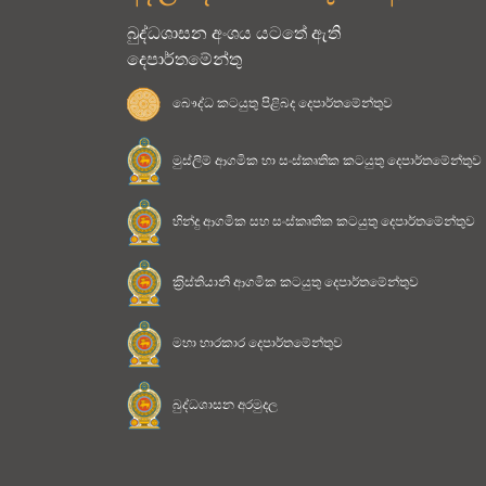
බුද්ධශාසන අංශය යටතේ ඇති
දෙපාර්තමේන්තු
බෞද්ධ කටයුතු පිළිබද දෙපාර්තමේන්තුව
මුස්ලිම් ආගමික හා සංස්කෘතික කටයුතු දෙපාර්තමේන්තුව
හින්දු ආගමික සහ සංස්කෘතික කටයුතු දෙපාර්තමේන්තුව
ක‍්‍රිස්තියානි ආගමික කටයුතු දෙපාර්තමේන්තුව
මහා භාරකාර දෙපාර්තමේන්තුව
බුද්ධශාසන අරමුදල