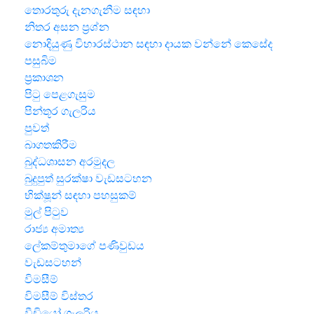
තොරතුරු දැනගැනීම සඳහා
නිතර අසන ප්‍රශ්න
නොදියුණු විහාරස්ථාන සඳහා දායක වන්නේ කෙසේද
පසුබිම
ප්‍රකාශන
පිටු පෙළගැසුම
පින්තූර ගැලරිය
පුවත්
බාගතකිරීම
බුද්ධශාසන අරමුදල
බුදුපුත් සුරක්ෂා වැඩසටහන
භික්ෂූන් සඳහා පහසුකම්
මුල් පිටුව
රාජ්‍ය අමාත්‍ය
ලේකම්තුමාගේ පණිවුඩය
වැඩසටහන්
විමසීම්
විමසීම් විස්තර
වීඩියෝ ගැලරිය