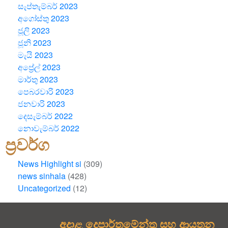
සැප්තැම්බර් 2023
අගෝස්තු 2023
ජූලි 2023
ජූනි 2023
මැයි 2023
අප්‍රේල් 2023
මාර්තු 2023
පෙබරවාරි 2023
ජනවාරි 2023
දෙසැම්බර් 2022
නොවැම්බර් 2022
ප්‍රවර්ග
News Highlight si
(309)
news sinhala
(428)
Uncategorized
(12)
අදාළ දෙපාර්තමේන්තු සහ ආයතන