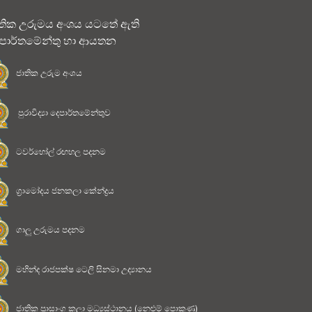
තික උරුමය අංශය යටතේ ඇති
පාර්තමේන්තු හා ආයතන
ජාතික උරුම අංශය
පුරාවිද්‍යා දෙපාර්තමේන්තුව
ටවර්හෝල් රඟහල පදනම
ග්‍රාමෝදය ජනකලා කේන්ද්‍රය
ගාලු උරුමය පදනම
මහින්ද රාජපක්ෂ ටෙලි සිනමා උද්‍යානය
ජාතික ප්‍රාසාංග කලා මධ්‍යස්ථානය (නෙළුම් පොකුණ)