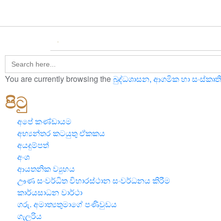
English
தமிழ்
Search
for:
You are currently browsing the
බුද්ධශාසන, ආගමික හා සංස්කෘති
පිටු
අපේ කණ්ඩායම
අභ්‍යන්තර කටයුතු ඒකකය
අයදුම්පත්
අංශ
ආයතනික ව්‍යුහය
ඌණ සංවර්ධිත විහාරස්ථාන සංවර්ධනය කිරීම
කාර්යසාධන වාර්ථා
ගරු. අමාත්‍යතුමාගේ පණිවුඩය
ගැලරිය