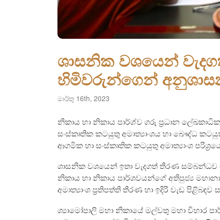
ශාසනික වශයෙන් වැදග
හිමිවරුන්ගෙන් අනුශාස
මාර්තු 16th, 2023
නිකාය හා නිකාය පාර්ශ්ව ගරු ප්‍රධාන ලේඛකාධ
සංස්කෘතික කටයුතු අමාත්‍යාංශය හා බෞද්ධ කටයු
ආගමික හා සංස්කෘතික කටයුතු අමාත්‍යාංශ පරිශ්‍රයේ 
ශාසනික වශයෙන් ඉතා වැදගත් තීරණ සම්බන්ධව 
නිකාය හා නිකාය පාර්ශවයන්ගේ අතිපුජ්‍ය මහ
අමාත්‍යාංශ ප්‍රතිපත්ති තීරණ හා ඉදිරි වැඩ පිළිබඳව ස
ශ්‍යාමෝපාලි මහා නිකායේ මල්වතු මහා විහාර පාර්