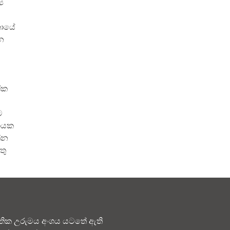
ය
කායේ
තන
ික
ම
නායක
්න
තු
තික උරුමය අංශය යටතේ ඇති