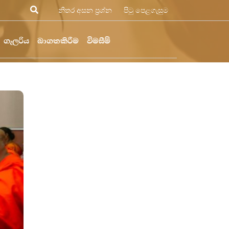
නිතර අසන ප්‍රශ්න
පිටු පෙළගැසුම
ගැලරිය
බාගතකිරීම
විමසීම්