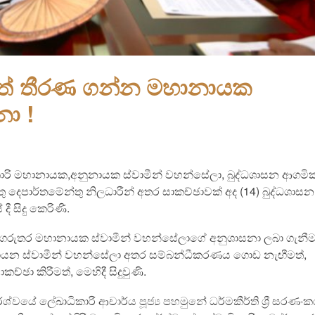
ත් තීරණ ගන්න මහානායක
නා !
ිකාරි මහානායක,අනුනායක ස්වාමීන් වහන්සේලා, බුද්ධශාසන ආගමි
තු දෙපාර්තමේන්තු නිලධාරීන් අතර සාකච්ඡාවක් අද (14) බුද්ධශාසන
දී සිදු කෙරිණි.
ගරුතර මහානායක ස්වාමීන් වහන්සේලාගේ අනුශාසනා ලබා ගැනීම
ානායන ස්වාමීන් වහන්සේලා අතර සම්බන්ධීකරණය ගොඩ නැඟීමත්,
ාකච්ඡා කිරීමත්, මෙහිදී සිදුවුණි.
ශ්වයේ ලේඛාධිකාරි ආචාර්ය පූජ්‍ය පහමුනේ ධර්මකීර්ති ශ්‍රී සරණංක