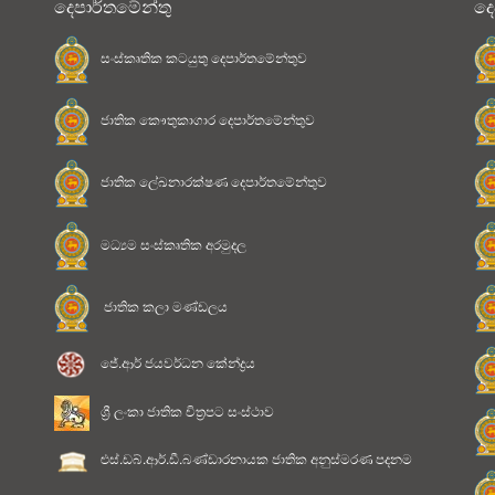
දෙපාර්තමේන්තු
දෙ
සංස්කෘතික කටයුතු දෙපාර්තමේන්තුව
ජාතික කෞතුකාගාර දෙපාර්තමේන්තුව
ජාතික ලේඛනාරක්ෂණ දෙපාර්තමේන්තුව
මධ්‍යම සංස්කෘතික අරමුදල
ජාතික කලා මණ්ඩලය
ජේ.ආර් ජයවර්ධන කේන්ද්‍රය
ශ්‍රී ලංකා ජාතික චිත්‍රපට සංස්ථාව
ළුස්.ඩබ්.ආර්.ඩී.බණ්ඩාරනායක ජාතික අනුස්මරණ පදනම