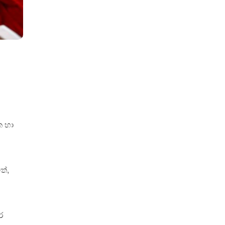
ක හා
ත්,
ර