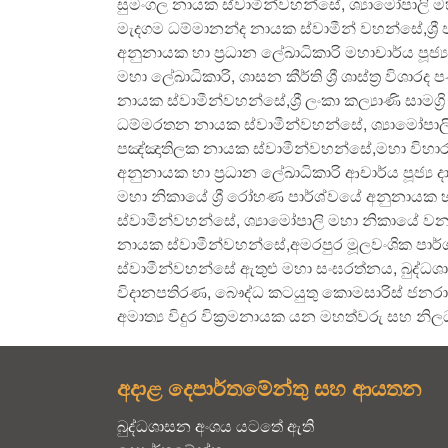
සුමංගල නායක ස්වාමීන්වහන්සේ, ශ්‍යාමෝපාලි මහා
මැදගම ධම්මානන්ද නායක ස්වාමීන් වහන්සේ,ශ්‍රී ජ
අනුනායක හා ප්‍රධාන ලේඛාධිකාරි මහාචාර්ය පූජ
මහා ලේඛාධිකාරි, ශාසන කීර්ති ශ්‍රී ශාස්ත්‍ර විශා
නායක ස්වාමීන්වහන්සේ,ශ්‍රී ලංකා කල්‍යාණි සාමග්
ධම්මරතන නායක ස්වාමීන්වහන්සේ, ශ්‍යාමෝපාලි 
පඤ්ඤාතිලක නායක ස්වාමීන්වහන්සේ,මහා විහාර වං
අනුනායක හා ප්‍රධාන ලේඛාධිකාරි ආචාර්ය පූජ්‍
මහා නිකායේ ශ්‍රී රෝහණ පාර්ශ්වයේ අනුනායක හා 
ස්වාමීන්වහන්සේ, ශ්‍යාමෝපාලි මහා නිකායේ වනවා
නායක ස්වාමීන්වහන්සේ,අමරපුර මූලවංශික පාර්ශ්ව
ස්වාමීන්වහන්සේ ඇතුළු මහා සංඝරත්නය, බුද්ධ
විදානපතිරණ, බෞද්ධ කටයුතු කොමසාරිස් ජනරාල්
අමාත්‍ය විදුර වික්‍රමනායක යන මහත්වරු සහ නි
අදාළ දෙපාර්තමේන්තු සහ ආයතන
බුද්ධශාසන අංශය යටතේ ඇති