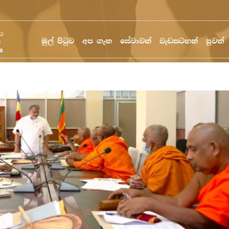
මුල් පිටුව
අප ගැන
සේවාවන්
වැඩසටහන්
පුවත්