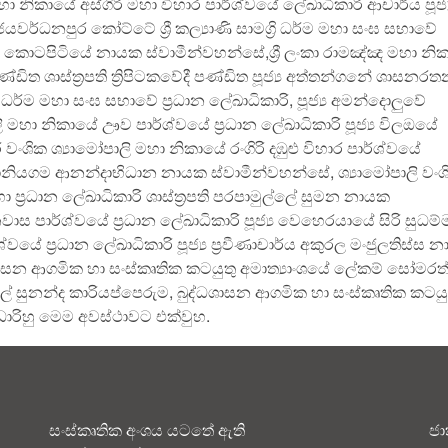
 නිකායේ අස්ගිරි මහා විහාර පාර්ශ්වයේ ලේඛාධිකාරි ආචාර්ය පූජ්‍
යවර්ධනපුර කෝට්ටේ ශ්‍රී කල්‍යාණි සාමග්‍රි ධර්ම මහා සංඝ සභාවේ
්‍ය කොටපිටියේ නායක ස්වාමීන්වහන්සේ,ශ්‍රී ලංකා රාමඤ්ඤ මහා නි
රද පණ්ඩිත ශාස්ත්‍රපති ත්‍රිපිටකවේදී පණ්ඩිත පූජ්‍ය අත්තන්ගනේ ශාසනර
‍රි ධර්ම මහා සංඝ සභාවේ ප්‍රධාන ලේඛාධිකාරි, පූජ්‍ය අමන්දොලුවේ
මහා නිකායේ ඌව පාර්ශ්වයේ ප්‍රධාන ලේඛාධිකාරි පූජ්‍ය විලඔයේ
ශික ශ්‍යාමෝපාලි මහා නිකායේ රංගිරි දඹුළු විහාර පාර්ශ්වයේ
ය දානියගම ආනන්දාභිධාන නායක ස්වාමීන්වහන්සේ, ශ්‍යාමෝපාලි වංශ
ප්‍රධාන ලේඛාධිකාරි ශාස්ත්‍රපති පරපාමුල්ලේ සුමන නායක
ස පාර්ශ්වයේ ප්‍රධාන ලේඛාධිකාරි පූජ්‍ය වෙහෙරයායේ සිරි සුධම්
යේ ප්‍රධාන ලේඛාධිකාරි පූජ්‍ය ප්‍රවීණාචාර්ය අකුරල මංජුලතිස්ස 
ශාසන ආගමික හා සංස්කෘතික කටයුතු අමාත්‍යාංශයේ ලේකම් සෝමරත
 සුනන්ද කාරියප්පෙරුම, බුද්ධශාසන ආගමික හා සංස්කෘතික කටයු
ලධාරිහු මෙම අවස්ථාවට එක්වුහ.
සංස්කෘතික අංශය යටතේ ඇති
ජා