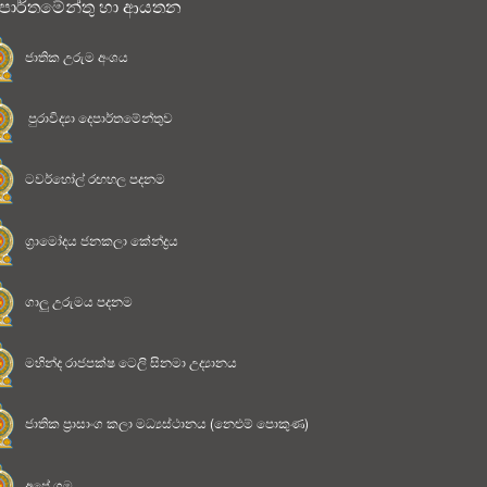
පාර්තමේන්තු හා ආයතන
ජාතික උරුම අංශය
පුරාවිද්‍යා දෙපාර්තමේන්තුව
ටවර්හෝල් රඟහල පදනම
ග්‍රාමෝදය ජනකලා කේන්ද්‍රය
ගාලු උරුමය පදනම
මහින්ද රාජපක්ෂ ටෙලි සිනමා උද්‍යානය
ජාතික ප්‍රාසාංග කලා මධ්‍යස්ථානය (නෙළුම් පොකුණ)
අපේ ගම