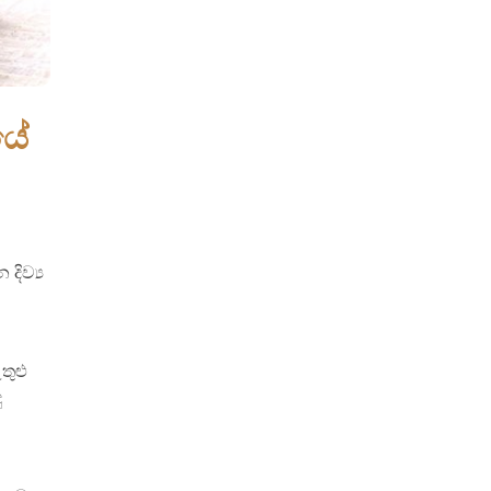
යේ
ිව්‍ය
තුළු
ු