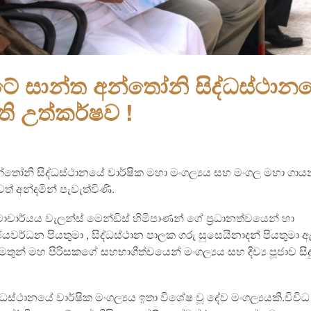
සාන්ත අන්තෝනි සිද්ධස්ථාන
ති උත්කර්ෂව !
ි සිද්ධස්ථානයේ වාර්ෂික මහා මංගල්‍යය සහ මංගල මහා ගායන ද
වත් අන්දමින් පැවැත්විණි.
මාචාර්යය වැලන්ස් මෙන්ඩිස් හිමිපාණන් ගේ ප්‍රධානත්වයෙන් හා
 ජයවර්ධන පියතුමා , සිද්ධස්ථාන පාලක ගරු සුසෙයිනාදන් පියතුමා ඇ
න් මහ පිරිසකගේ සහභාගීත්වයෙන් මංගල්‍යය සහ දිව්‍ය පූජාව සිද
ථානයේ වාර්ෂික මංගල්‍යය ඉතා විශේෂ වූ දේව මංගල්‍යයකි.විවිධ