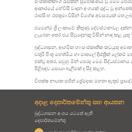
සංස්කෘතිකාංග රැසකින් සුපෝෂණය වූ මෙම පෙර
ආකාරයේ හේවිසි වාදන අංගයක් ශුද්ධ වූ අන්තෝනි 
රාජසිංහ රජතුමා විසින් විශේෂ අවසරයක් මත ලබා
එමෙන්ම ශ්‍රී ලංකාවේ කිතුණු දේවස්ථානවල ද
ලැබෙන අතර එය සිවුදෙනකු විසින් නාද කළ යුතු “
බුද්ධශාසන, ආගමික හා සංස්කෘතික කටයුතු අමාත්‍ය 
චතුරි පිංතු මහත්මිය හා මාතලේ දිස්ත්‍රික් ලේක
එක්වූ අතර, ඔවුහු මින් පෙරද මෙම සිද්ධස්ථානය
පිළිබඳව සොයා බැලීමක් ද සිදු කළහ.
විපක්ෂ නායක සජිත් ප්‍රේමදාස මහතා ඇතුළු ප්‍රා
අදාළ දෙපාර්තමේන්තු සහ ආයතන
බුද්ධශාසන අංශය යටතේ ඇති
දෙපාර්තමේන්තු
බෞද්ධ කටයුතු පිළිබද දෙපාර්තමේන්තුව