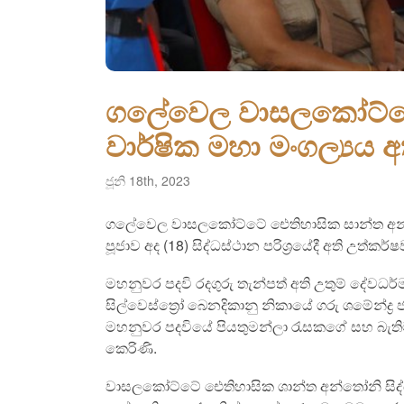
ගලේවෙල වාසලකෝට්ටේ 
වාර්ෂික මහා මංගල්‍යය අ
ජූනි 18th, 2023
ගලේවෙල වාසලකෝට්ටේ ඓතිහාසික සාන්ත අන්තෝන
පූජාව අද (18) සිද්ධස්ථාන පරිශ්‍රයේදී අති උත්කර්ෂ
මහනුවර පදවි රදගුරු තැන්පත් අති උතුම් දේවධර්
සිල්වෙස්ත්‍රෝ බෙනදිකානු නිකායේ ගරු ශමේන්ද්‍ර
මහනුවර පදවියේ පියතුමන්ලා රැසකගේ සහ බැතිමතු
කෙරිණි.
වාසලකෝට්ටේ ඓතිහාසික ශාන්ත අන්තෝනි සිද්ධස්