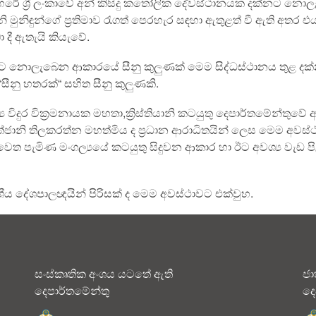
හරේ ශ්‍රී ලංකාවේ අන් කිසිදු කතෝලික දේවස්ථානයක දක්නට නො
මුනිඳුන්ගේ ප්‍රතිමාව රැගත් පෙරහැර සඳහා ඇතුළත් වී ඇති අතර එ
 දී ඇතැයි කියැවේ.
ක්නට නොලැබෙන ආකාරයේ සීනු කුලුණක් මෙම සිද්ධස්ථානය තුළ දක
සීනු හතරක්“ සහිත සීනු කුලුණකි.
විදුර වික්‍රමනායක මහතා,ක්‍රිස්තියානි කටයුතු දෙපාර්තමේන්තුවේ අ
ම් තේජානි තිලකරත්න මහත්මිය ද ප්‍රධාන ආරාධිතයින් ලෙස මෙම අවස
 වෙත පැමිණ මංගල්‍යයේ කටයුතු සිදුවන ආකාර හා ඊට අවශ්‍ය වැඩ ප
දේශීය දේශපාලඥයින් පිරිසක් ද මෙම අවස්ථාවට එක්වුහ.
සංස්කෘතික අංශය යටතේ ඇති
ජා
දෙපාර්තමේන්තු
දෙ