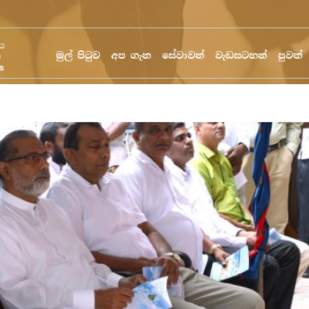
මුල් පිටුව
අප ගැන
සේවාවන්
වැඩසටහන්
පුවත්