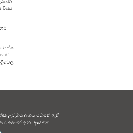
ලැබෙන
ය විජය
්නට
ධ්‍යක්ෂ
්ථාවට
ිළිවෙල
තික උරුමය අංශය යටතේ ඇති
පාර්තමේන්තු හා ආයතන