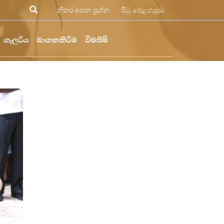
නිතර අසන ප්‍රශ්න
පිටු පෙළගැසුම
ගැලරිය
බාගතකිරීම
විමසීම්