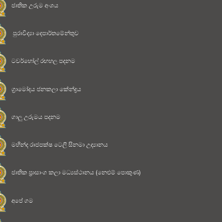
ජාතික උරුම අංශය
පුරාවිද්‍යා දෙපාර්තමේන්තුව
ටවර්හෝල් රඟහල පදනම
ග්‍රාමෝදය ජනකලා කේන්ද්‍රය
ගාලු උරුමය පදනම
මහින්ද රාජපක්ෂ ටෙලි සිනමා උද්‍යානය
ජාතික ප්‍රාසාංග කලා මධ්‍යස්ථානය (නෙළුම් පොකුණ)
අපේ ගම