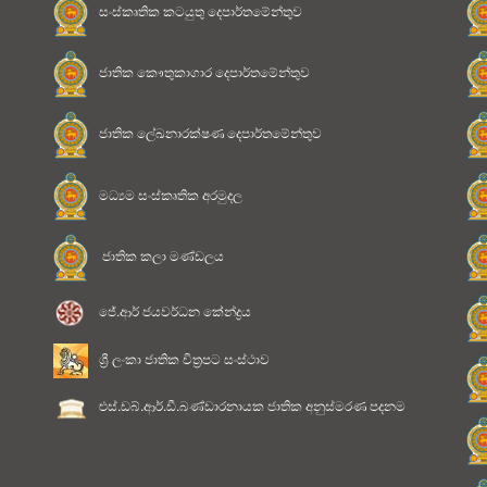
සංස්කෘතික කටයුතු දෙපාර්තමේන්තුව
ජාතික කෞතුකාගාර දෙපාර්තමේන්තුව
ජාතික ලේඛනාරක්ෂණ දෙපාර්තමේන්තුව
මධ්‍යම සංස්කෘතික අරමුදල
ජාතික කලා මණ්ඩලය
ජේ.ආර් ජයවර්ධන කේන්ද්‍රය
ශ්‍රී ලංකා ජාතික චිත්‍රපට සංස්ථාව
ළුස්.ඩබ්.ආර්.ඩී.බණ්ඩාරනායක ජාතික අනුස්මරණ පදනම