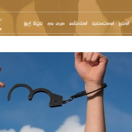
මුල් පිටුව
අප ගැන
සේවාවන්
වැඩසටහන්
පුවත්