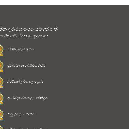
තික උරුමය අංශය යටතේ ඇති
පාර්තමේන්තු හා ආයතන
ජාතික උරුම අංශය
පුරාවිද්‍යා දෙපාර්තමේන්තුව
ටවර්හෝල් රඟහල පදනම
ග්‍රාමෝදය ජනකලා කේන්ද්‍රය
ගාලු උරුමය පදනම