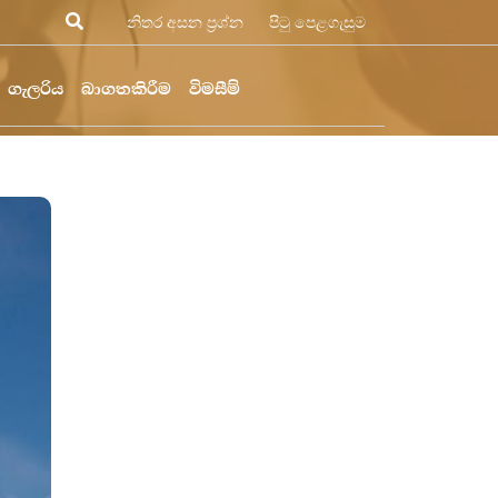
නිතර අසන ප්‍රශ්න
පිටු පෙළගැසුම
ගැලරිය
බාගතකිරීම
විමසීම්