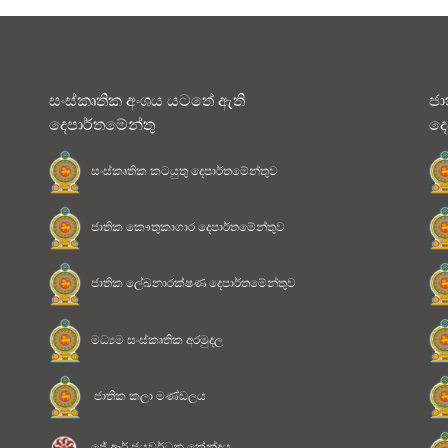
සංස්කෘතික අංශය යටතේ ඇති
ජා
දෙපාර්තමේන්තු
දෙ
සංස්කෘතික කටයුතු දෙපාර්තමේන්තුව
ජාතික කෞතුකාගාර දෙපාර්තමේන්තුව
ජාතික ලේඛනාරක්ෂණ දෙපාර්තමේන්තුව
මධ්‍යම සංස්කෘතික අරමුදල
ජාතික කලා මණ්ඩලය
ජේ.ආර් ජයවර්ධන කේන්ද්‍රය