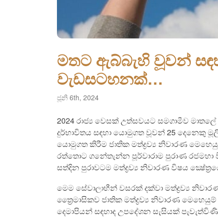
මතට ඇබ්බැහි වූවන් සඳහා
වැඩසටහනක්…
ජූනි 6th, 2024
2024 රාජ්‍ය වෙසක් උත්සවයට සමගාමීව මාතලේ දිස
දුර්භාවිතය සඳහා යොමුගත වූවන් 25 දෙනෙකු ම
යොමුගත කිරීම ජාතික මත්ද්‍රව්‍ය නිවාරණ මෙහ
රත්තොට ගනේතැන්න පූර්වාරාම පුරාණ රජමහා විහ
සත්දින පුරාවටම මත්ද්‍රව්‍ය නිවාරණ විෂය ක්‍ෂේත
මෙම සේවාලාභීන් වසරක් දක්වා මත්ද්‍රව්‍ය නි
ත්‍රෛමාසිකව ජාතික මත්ද්‍රව්‍ය නිවාරණ මෙහෙ
දෙමාපියන් සඳහාද උපදේශන සැසියක් පැවැත්විණි