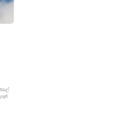
ාතලේ
ටහන්