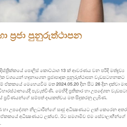
 ප්‍රජා පුනුරුත්ථාපන
්ත්‍රික්කයේ පොලිස් කොට්ඨාශ 13 ක් ආවරණය වන පරිදි මත්ද්‍රව්‍ය
ූලික වශයෙන් හඳුනාගෙන ප්‍රජාපාදක පුනුරුත්ථාපන වැඩසටහනකට
ෙයුම් ඒකකයේ මෙහෙයවීම මත 2024.05.20 දින සිට 26 දින දක්වා ම
ාරස්ථානයේදී පැවැත්විණි. මෙහිදී ප්‍රතිකාර හා උපදේශන වැඩස
්‍රයේ ප්‍රවීණයන්ගේ සම්පත් දායකත්වය මත සිදුකරනු ලැබිණ.
වාරණ හා උපදේශන නිලධාරීන්ගේ සෘජු අධීක්‍ෂණයට ලක් කෙරෙන අතර
යුම් ඒකකයේ අධීක්‍ෂණයට ලක්වේ. ඊට සමගාමීව එම සේවාලාභීන්ගේ
.