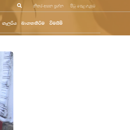
නිතර අසන ප්‍රශ්න
පිටු පෙළගැසුම
ගැලරිය
බාගතකිරීම
විමසීම්