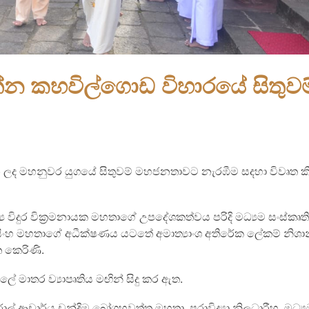
න කහවිල්ගොඩ විහාරයේ සිතුවම
ද මහනුවර යුගයේ සිතුවම් මහජනතාවට නැරඹීම සදහා විවෘත කි
‍ය විදුර වික්‍රමනායක මහතාගේ උපදේශකත්වය පරිදි මධ්‍යම සංස්කෘත
ණසිංහ මහතාගේ අධීක්ෂණය යටතේ අමාත්‍යාංශ අතිරේක ලේකම් නිශාන
 කෙරිණි.
ේ මාතර ව්‍යාපෘතිය මඟින් සිදු කර ඇත.
ල් ආචාර්ය චන්දිම බෝගහවත්ත මහතා, පුරාවිද්‍යා නිලධාරීහු, මධ්‍