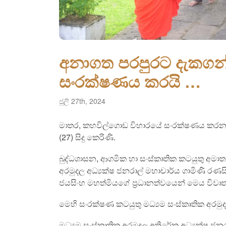
අනාගත පරපුරට දැකගන්
සංරක්ෂණය කරයි …
ජූලි 27th, 2024
මාතර, කහවිල්ගොඩ විහාරයේ සංරක්ෂණය කරන ල
(27) සිදු කෙරිණි.
බුද්ධශාසන, ආගමික හා සංස්කෘතික කටයුතු අමාත්
අරමුදල අධ්‍යක්ෂ ජනරාල් මහාචාර්ය ගාමිණි ර
ජයසිංහ මහත්මියගේ ප්‍රධානත්වයෙන් මෙය විවෘත
මෙහි සංරක්ෂණ කටයුතු මධ්‍යම සංස්කෘතික අරමුදල
මධ්‍යම සංස්කෘතික අරමුදල අතිරේක අධ්‍යක්ෂ ජනරා