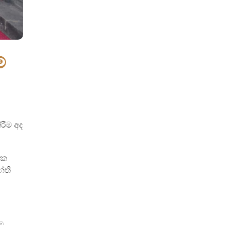
්
රීම අද
ික
්ති
යම