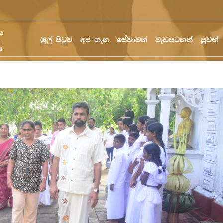
මුල් පිටුව
අප ගැන
සේවාවන්
වැඩසටහන්
පුවත්