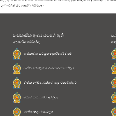
ම අවස්ථාවට එක්ව සිටියහ.
සංස්කෘතික අංශය යටතේ ඇති
ජා
දෙපාර්තමේන්තු
දෙ
සංස්කෘතික කටයුතු දෙපාර්තමේන්තුව
ජාතික කෞතුකාගාර දෙපාර්තමේන්තුව
ජාතික ලේඛනාරක්ෂණ දෙපාර්තමේන්තුව
මධ්‍යම සංස්කෘතික අරමුදල
ජාතික කලා මණ්ඩලය