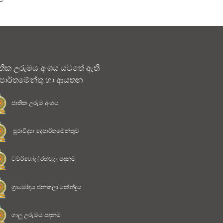
තික උරුමය අංශය යටතේ ඇති
පාර්තමේන්තු හා ආයතන
ජාතික උරුම අංශය
පුරාවිද්‍යා දෙපාර්තමේන්තුව
ටවර්හෝල් රඟහල පදනම
ග්‍රාමෝදය ජනකලා කේන්ද්‍රය
ගාලු උරුමය පදනම