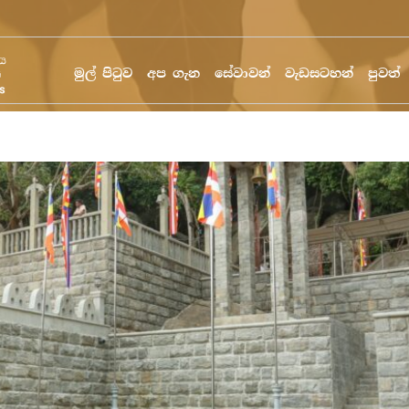
මුල් පිටුව
අප ගැන
සේවාවන්
වැඩසටහන්
පුවත්