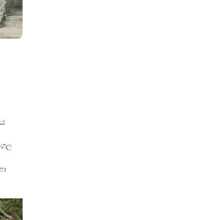
රය
මංගල
හා