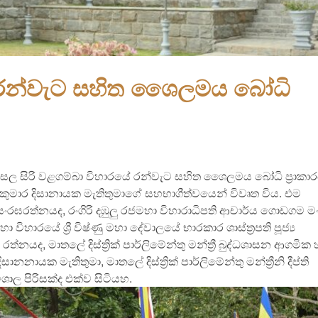
ේ රන්වැට සහිත ශෛලමය බෝධි
න්සල සිරි වළගම්බා විහාරයේ රන්වැට සහිත ශෛලමය බෝධි ප්‍රාකා
ුර කුමාර දිසානායක මැතිතුමාගේ සහභාගීත්වයෙන් විවෘත විය. එම
සංරඝරත්නයද, රංගිරි දඹුලු රජමහා විහාරාධිපති ආචාර්ය ගොඩගම 
ිහාරයේ ශ්‍රී විෂ්ණු මහා දේවාලයේ භාරකාර ශාස්ත්‍රපති පූජ්‍ය
රත්නයද, මාතලේ දිස්ත්‍රික් පාර්ලිමේන්තු මන්ත්‍රී බුද්ධශාසන ආගමික 
නායක මැතිතුමා, මාතලේ දිස්ත්‍රික් පාර්ලිමේන්තු මන්ත්‍රීනි දීප්ති
ිශාල පිරිසක්ද එක්ව සිටියහ.