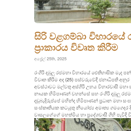
සිරි වළගම්බා විහාරය
ප්‍රාකාරය විවෘත කිරීම
අප්‍රේල් 25th, 2025
රංගිරි දඹුලු රජමහා විහාරයේ ඓතිහාසික මැද ප
විවෘත කිරීම අද (25) පස්වරුවේදී ජනාධිපති අන
අවස්ථාවට මල්වතු අස්ගිරි උභය විහාරවාසී මහා 
නායක හිමිපාණන් වහන්සේ සහ රංගිරි දඹුලු රජමහා ව
දඩුබැදිරුප්පේ මහින්ද හිමිපාණන් ප්‍රධාන මහා සංඝ 
සංස්කෘතියක කටයුතු නියෝජ්‍ය අමාත්‍ය ගමගෙදර දිසාන
වාසලගේගේ මහත්මිය හා ප්‍රදේශවාසී ගිහි පැවිදි ව