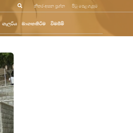
නිතර අසන ප්‍රශ්න
පිටු පෙළගැසුම
ගැලරිය
බාගතකිරීම
විමසීම්